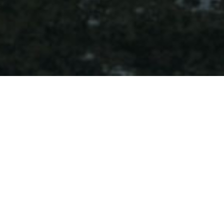
Den foretrukne og mest
markedsorienterede
distributør
Despec Denmark er din lokale partner, og vores tilstedeværelse på
det danske marked samt mange års erfaring sikrer et solidt
lokalkendskab. Dette giver os specifik og relevant
markedsinformation, som vil forbedre konkurrenceevnen for vores
forhandlere og deres kunder.
De services, vi tilbyder, vil styrke din virksomhed, og vi er altid her