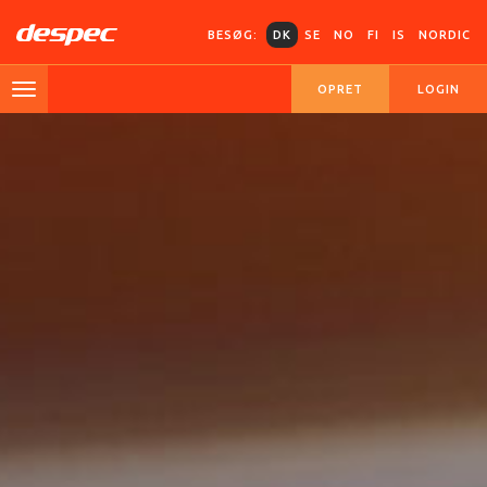
BESØG:
DK
SE
NO
FI
IS
NORDIC
OPRET
LOGIN