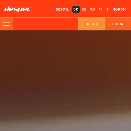
BESØG:
DK
SE
NO
FI
IS
NORDIC
OPRET
LOGIN