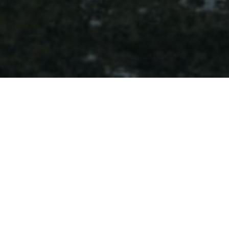
Den foretrukne og mest
markedsorienterede
distributør
Despec Denmark er din lokale partner, og vores tilstedeværelse på
det danske marked samt mange års erfaring sikrer et solidt
lokalkendskab. Dette giver os specifik og relevant
markedsinformation, som vil forbedre konkurrenceevnen for vores
forhandlere og deres kunder.
De services, vi tilbyder, vil styrke din virksomhed, og vi er altid her