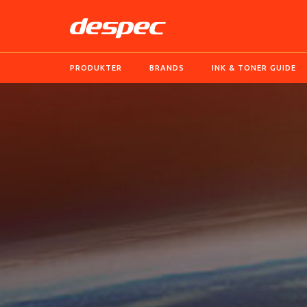
PRODUKTER
BRANDS
INK & TONER GUIDE