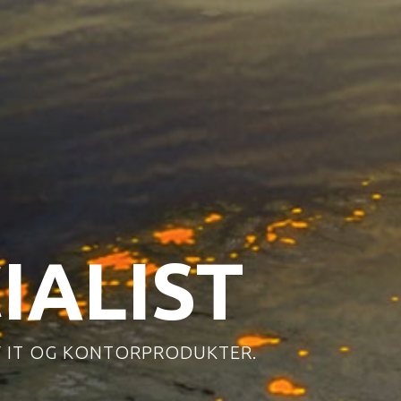
IALIST
F IT OG KONTORPRODUKTER.