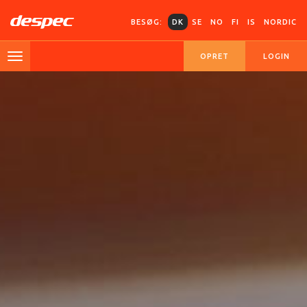
BESØG:
DK
SE
NO
FI
IS
NORDIC
OPRET
LOGIN