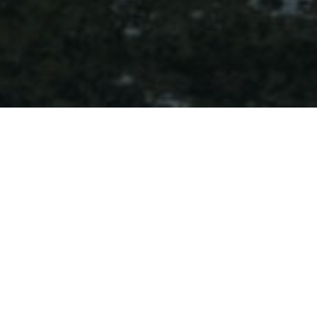
Den foretrukne og mest
markedsorienterede
distributør
Despec Denmark er din lokale partner, og vores tilstedeværelse på
det danske marked samt mange års erfaring sikrer et solidt
lokalkendskab. Dette giver os specifik og relevant
markedsinformation, som vil forbedre konkurrenceevnen for vores
forhandlere og deres kunder.
De services, vi tilbyder, vil styrke din virksomhed, og vi er altid her