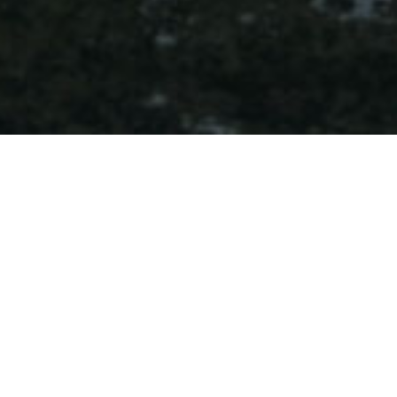
Den foretrukne og mest
markedsorienterede
distributør
Despec Denmark er din lokale partner, og vores tilstedeværelse på
det danske marked samt mange års erfaring sikrer et solidt
lokalkendskab. Dette giver os specifik og relevant
markedsinformation, som vil forbedre konkurrenceevnen for vores
forhandlere og deres kunder.
De services, vi tilbyder, vil styrke din virksomhed, og vi er altid her