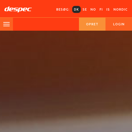
BESØG:
DK
SE
NO
FI
IS
NORDIC
OPRET
LOGIN