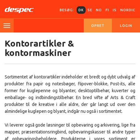
BESØG:
DK
SE
NO
FI
IS
NORDIC
OPRET
LOGIN
Kontorartikler &
kontormaskiner
Sortimentet af kontorartikler indeholder et bredt og dybt udvalg af
produkter fra papir og notesbøger, flipover-blokke, Post-its, alle
former for kuglepenne og blyanter, desktoptilbehør, kuverter og
emballage- og indbindingstilbehør. En bred vifte af Arts & Craft
produkter til de kreative i alle aldre, der går langt ud over den
almindelige kuglepen og blyant, indgår nu også i sortimentet.
Vi leverer også gode løsninger til opbevaring og arkivering, lige fra
mapper, præsentationsringbind, opbevaringskasser til andre typer
af opbevaringsbeholdere. Produkterne i vores sortiment er