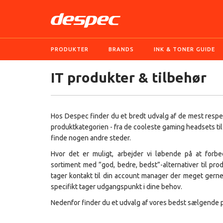
PRODUKTER
BRANDS
INK & TONER GUIDE
IT produkter & tilbehør
Hos Despec finder du et bredt udvalg af de mest respe
produktkategorien - fra de cooleste gaming headsets til
finde nogen andre steder.
Hvor det er muligt, arbejder vi løbende på at forb
sortiment med ”god, bedre, bedst”-alternativer til produ
tager kontakt til din account manager der meget gerne 
specifikt tager udgangspunkt i dine behov.
Nedenfor finder du et udvalg af vores bedst sælgende p