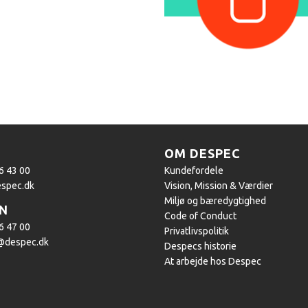
OM DESPEC
76 43 00
Kundefordele
spec.dk
Vision, Mission & Værdier
Miljø og bæredygtighed
N
Code of Conduct
76 47 00
Privatlivspolitik
@despec.dk
Despecs historie
At arbejde hos Despec