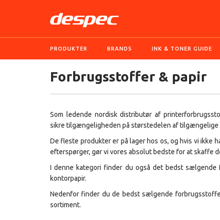
PRODUKTER
BRANDS
INK & TONER GUIDE
Forbrugsstoffer & papir
Som ledende nordisk distributør af printerforbrugsst
sikre tilgængeligheden på størstedelen af tilgængelige
De fleste produkter er på lager hos os, og hvis vi ikke 
efterspørger, gør vi vores absolut bedste for at skaffe d
I denne kategori finder du også det bedst sælgende f
kontorpapir.
Nedenfor finder du de bedst sælgende forbrugsstoffer, 
sortiment.