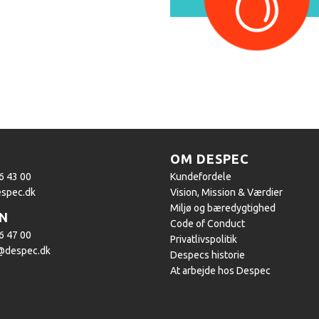
OM DESPEC
76 43 00
Kundefordele
spec.dk
Vision, Mission & Værdier
Miljø og bæredygtighed
N
Code of Conduct
76 47 00
Privatlivspolitik
@despec.dk
Despecs historie
At arbejde hos Despec