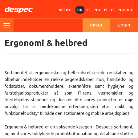
BESØG:
DK
SE
NO
FI
IS
NORDIC
OPRET
LOGIN
Ergonomi & helbred
Sortimentet af ergonomiske og helbredsrelaterede redskaber og
tilbehør indeholder en række pegeredskaber, mus, håndleds- og
fodstøtter, dokumentholdere, skærmfiltre samt hygiejne og
førstehjælpsprodukter så som IT-rens, værnemidler og
førstehjælps-stationer og -kasser. Alle vores produkter er nøje
udvalgt for at imødekomme efterspørgslen efter unikt og
funktionelt udstyr til både den stationære og mobile arbejdsplads.
Ergonomi & helbred er en voksende kategori i Despecs sortiment,
og med vores uddybende produktinformation og datablade støtter