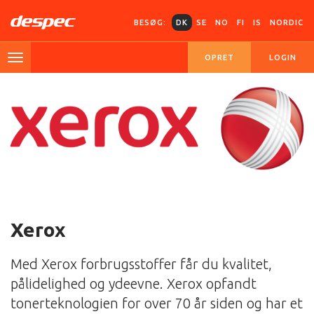
BESØG:
DK
SE
NO
FI
IS
NORDIC
OPRET
LOGIN
Xerox
Med Xerox forbrugsstoffer får du kvalitet,
pålidelighed og ydeevne. Xerox opfandt
tonerteknologien for over 70 år siden og har et