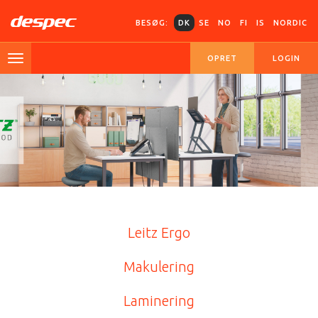
BESØG:
DK
SE
NO
FI
IS
NORDIC
OPRET
LOGIN
Leitz Ergo
Makulering
Laminering