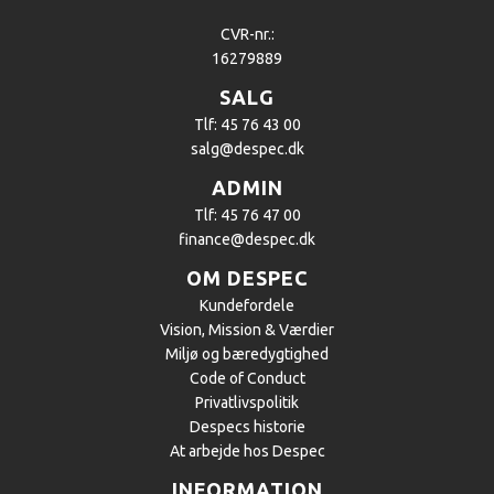
CVR-nr.:
16279889
SALG
Tlf: 45 76 43 00
salg@despec.dk
ADMIN
Tlf: 45 76 47 00
finance@despec.dk
OM DESPEC
Kundefordele
Vision, Mission & Værdier
Miljø og bæredygtighed
Code of Conduct
Privatlivspolitik
Despecs historie
At arbejde hos Despec
INFORMATION