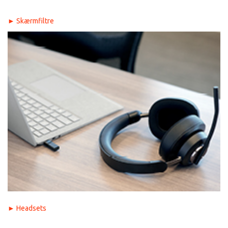
►
Skærmfiltre
►
Headsets