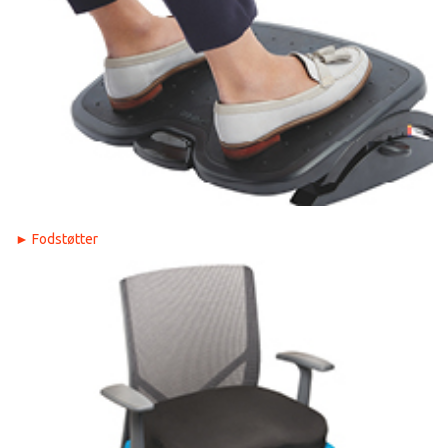
►
Fodstøtter