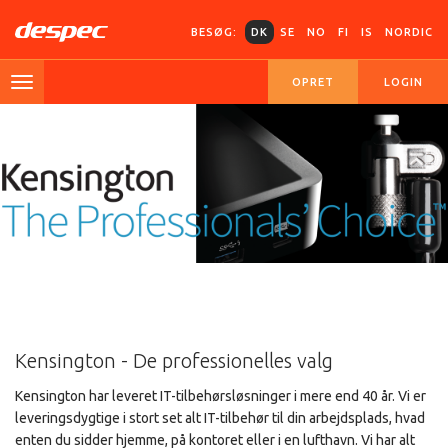
BESØG:
DK
SE
NO
FI
IS
NORDIC
OPRET
LOGIN
Kensington - De professionelles valg
Kensington har leveret IT-tilbehørsløsninger i mere end 40 år. Vi er
leveringsdygtige i stort set alt IT-tilbehør til din arbejdsplads, hvad
enten du sidder hjemme, på kontoret eller i en lufthavn. Vi har alt