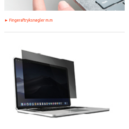
►
Fingeraftryksnøgler m.m