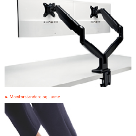
► M
onitorstandere og - arme