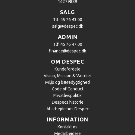
16279889
SALG
Tlf: 45 76 43 00
salg@despec.dk
ADMIN
Tlf: 45 76 47 00
finance@despec.dk
OM DESPEC
Kundefordele
Vision, Mission & Værdier
Miljø og bæredygtighed
Code of Conduct
Privatlivspolitik
Despecs historie
At arbejde hos Despec
INFORMATION
Kontakt os
Medarbejdere