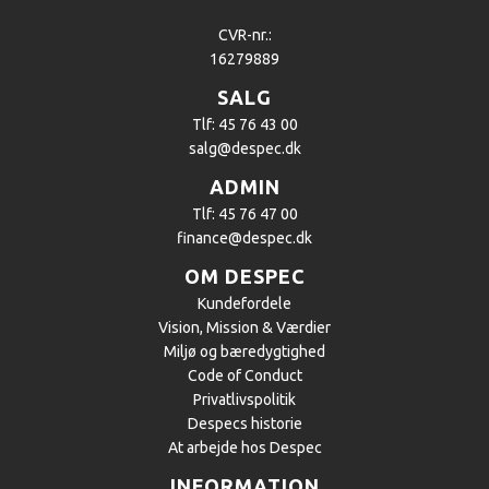
CVR-nr.:
16279889
SALG
Tlf: 45 76 43 00
salg@despec.dk
ADMIN
Tlf: 45 76 47 00
finance@despec.dk
OM DESPEC
Kundefordele
Vision, Mission & Værdier
Miljø og bæredygtighed
Code of Conduct
Privatlivspolitik
Despecs historie
At arbejde hos Despec
INFORMATION