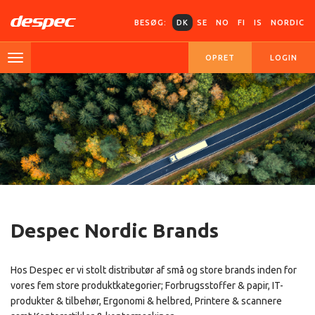
BESØG:
DK
SE
NO
FI
IS
NORDIC
OPRET
LOGIN
Despec Nordic Brands
Hos Despec er vi stolt distributør af små og store brands inden for
vores fem store produktkategorier; Forbrugsstoffer & papir, IT-
produkter & tilbehør, Ergonomi & helbred, Printere & scannere