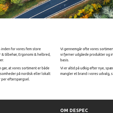
s inden for vores fem store
Vi gennemgår ofte vores sortiment
r & tilbehør, Ergonomi & helbred,
vi fjerner udgåede produkter og 
er.
basis.
m gør, at vores sortiment er både
Vi er altid på udkig efter nye, sp
ksomheder på nordisk eller lokalt
mangler et brand i vores udvalg, 
 per efterspørgsel.
OM DESPEC