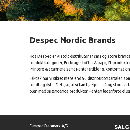
Despec Nordic Brands
Hos Despec er vi stolt distributør af små og store brand
produktkategorier; Forbrugsstoffer & papir, IT-produkte
Printere & scannere samt Kontorartikler & kontormaskin
Faktisk har vi sikret mere end 90 distributionsaftaler, so
bredt og dybt. Det gør, at vi kan hjælpe små og store vir
plan med spændende produkter – enten lagerførte eller
Despec Denmark A/S
SALG