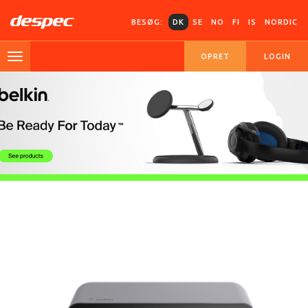
BESØG:
DK
SE
NO
FI
IS
NORDIC
OPRET
LOGIN