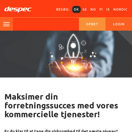
BESØG:
DK
SE
NO
FI
IS
NORDIC
OPRET
LOGIN
Maksimer din
forretningssucces med vores
kommercielle tjenester!
Er du klar til at tage din virksomhed til det næste niveau?